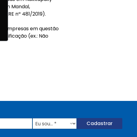
aram Mandal,
ão RE nº 481/2019).
das empresas em questão
ntificação (ex.: Não
E
Cadastrar
u
s