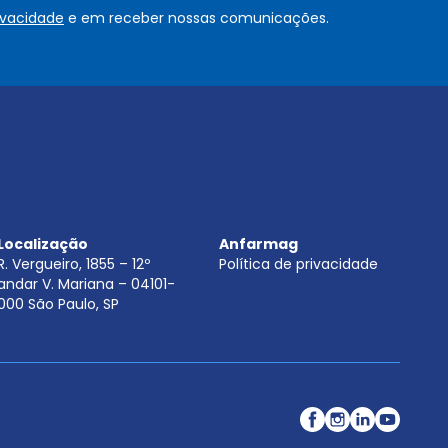
o
rivacidade
e em receber nossas comunicações.
u
.
.
.
.
*
Localização
Anfarmag
R. Vergueiro, 1855 – 12º
Política de privacidade
andar V. Mariana – 04101-
000 São Paulo, SP