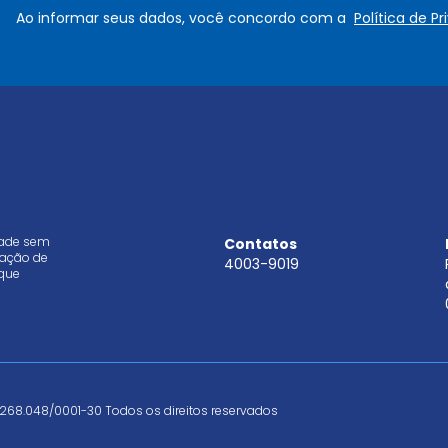
e
a
Ao informar seus dados, você concordo com a
Política de P
*
i
l
*
dade sem
Contatos
aração de
4003-9019
que
268.048/0001-30 Todos os direitos reservados