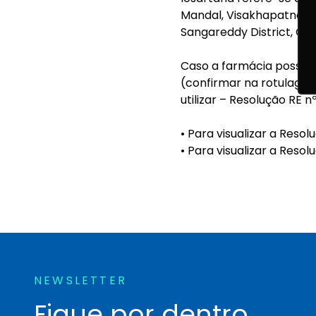
Mandal, Visakhapatnam D
Sangareddy District, Ga
Caso a farmácia possua
(confirmar na rotulagem
utilizar – Resolução RE 
• Para visualizar a Reso
• Para visualizar a Resol
NEWSLETTER
Fique por dentro