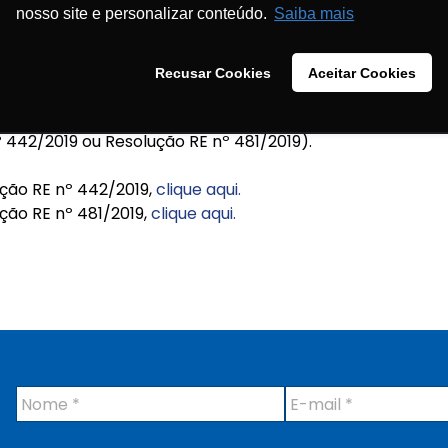
nosso site e personalizar conteúdo.
Saiba mais
istrict, Narasapuram Village, Andra Pradesh, e em Jinn
ddapotharam Village, Telangana, ambas na Índia (Resoluç
Recusar Cookies
Aceitar Cookies
 em estoque o insumo losartana fabricado por alguma 
), recomenda-se, por ora, a segregação com a devida ide
nº 442/2019 ou Resolução RE nº 481/2019).
lução RE nº 442/2019,
clique aqui.
ução RE nº 481/2019,
clique aqui.
N
E
o
-
m
m