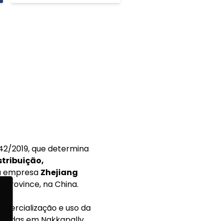
 442/2019, que determina
tribuição,
la empresa
Zhejiang
ng Province, na China.
comercialização e uso da
alizadas em Nakkapally