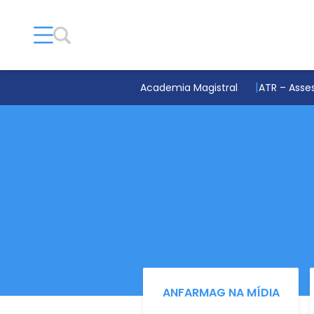
Academia Magistral
ATR – Asses
ANFARMAG NA MÍDIA