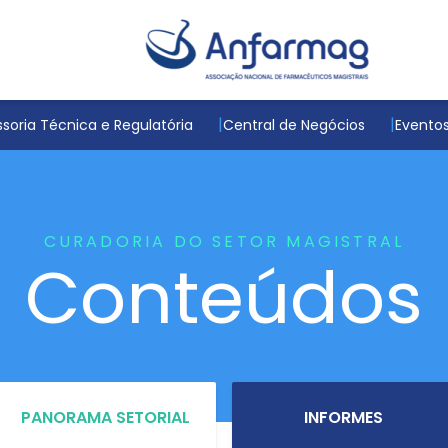
soria Técnica e Regulatória
Central de Negócios
Evento
CURADORIA DO SETOR MAGISTRAL
Conteúdos
PANORAMA SETORIAL
INFORMES