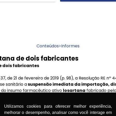
Conteúdos
>
Informes
tana de dois fabricantes
 dois fabricantes
37, de 21 de fevereiro de 2019 (p. 98), a Resolução RE nº
e sanitário a
suspensão imediata da importação, dis
o
do insumo farmacêutico ativo
losartana
fabricado pe
l Co. Ltd
., com planta fabril localizada em Linhai, Zhejia
Utilizamos cookies para oferecer melhor experiência,
e fevereiro de 2019 (p. 109), a suspensão da fabricação, 
melhorar o desempenho, analisar como você interage em
fabricante
Hetero Labs Limited
, com plantas fabris loc