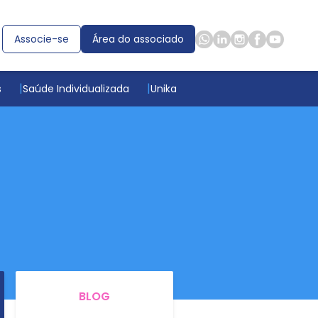
Associe-se
Área do associado
s
Saúde Individualizada
Unika
BLOG