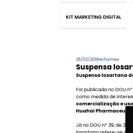
KIT MARKETING DIGITAL
25/02/2019
•
Informes
Suspensa losar
Suspensa losartana de
Foi publicada no DOU nº 
como medida de interess
comercialização e us
Huahai Pharmaceutica
Já no DOU nº 39, de 25 d
losartana refere-se ao 