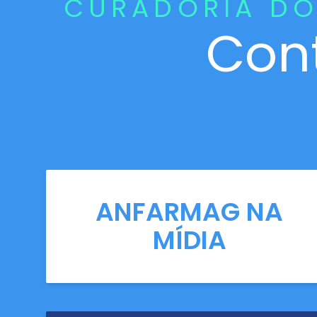
CURADORIA DO
Con
ANFARMAG NA
MÍDIA