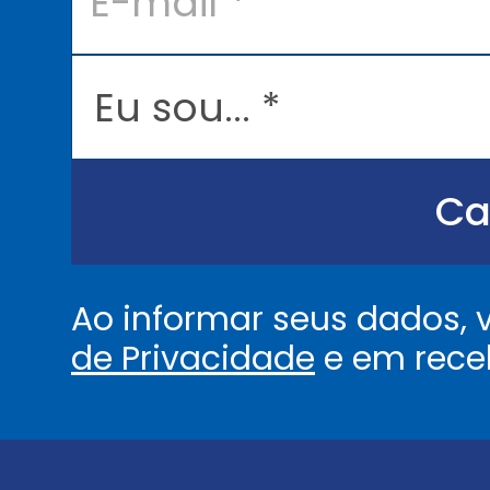
m
a
i
l
E
*
u
s
o
u
.
.
Ca
.
.
*
Ao informar seus dados,
de Privacidade
e em rece