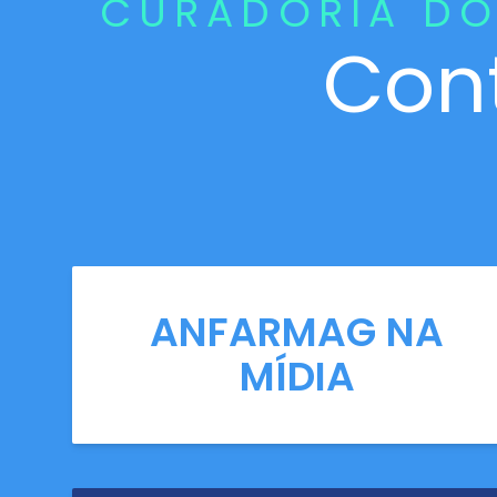
CURADORIA DO
Con
ANFARMAG NA
MÍDIA