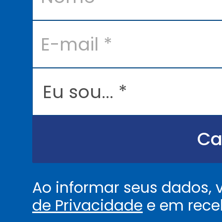
e
*
E
-
m
a
i
l
E
*
u
s
o
u
.
.
Ca
.
.
*
Ao informar seus dados,
de Privacidade
e em rece