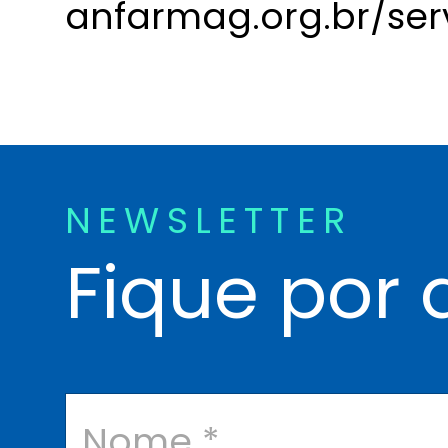
anfarmag.org.br/serv
NEWSLETTER
Fique por 
N
o
m