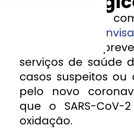
odontólogic
De acordo 
GVIMS/GGTES/Anvis
medidas de preve
serviços de saúde d
casos suspeitos ou
pelo novo coronaví
que o SARS-CoV-2 
oxidação.