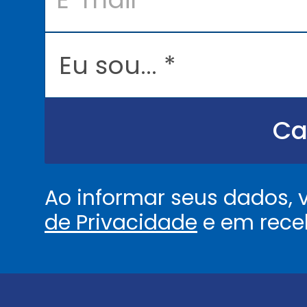
a
i
l
E
*
u
s
o
u
.
.
Ca
.
.
*
Ao informar seus dados,
de Privacidade
e em rece