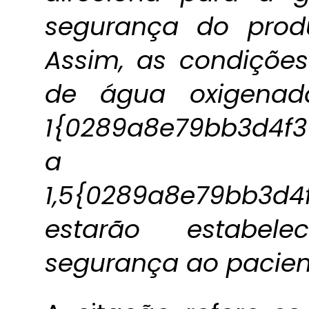
segurança do produ
Assim, as condições
de água oxigenad
1{0289a8e79bb3d4f
a
1,5{0289a8e79bb3d
estarão estabele
segurança ao pacien