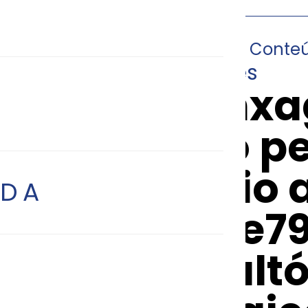
Conte
18/06/2020
•
Informes
Uso de enxa
contendo pe
hidrogênio 
ADA
1{0289a8e7
em consultó