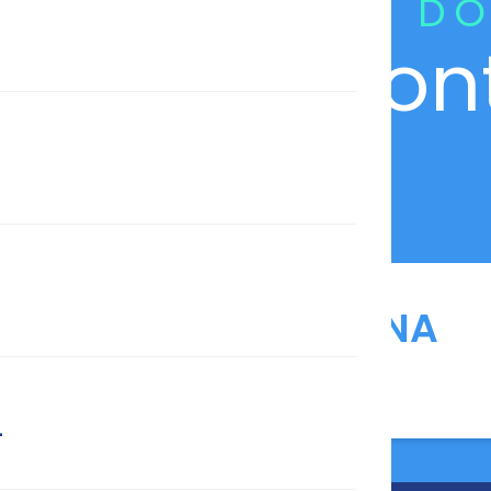
CURADORIA DO
Con
ANFARMAG NA
MÍDIA
L