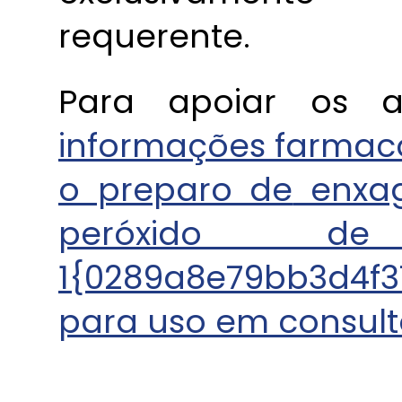
requerente.
Para apoiar os as
informações farmaco
o preparo de
enxag
peróxido d
1{0289a8e79bb3d4f
para uso em consult