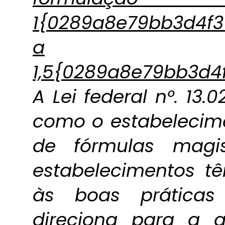
1{0289a8e79bb3d4f
a
1,5{0289a8e79bb3d
A Lei federal n°. 13.
como o estabelecim
de fórmulas magist
estabelecimentos 
às boas práticas
direciona para a g