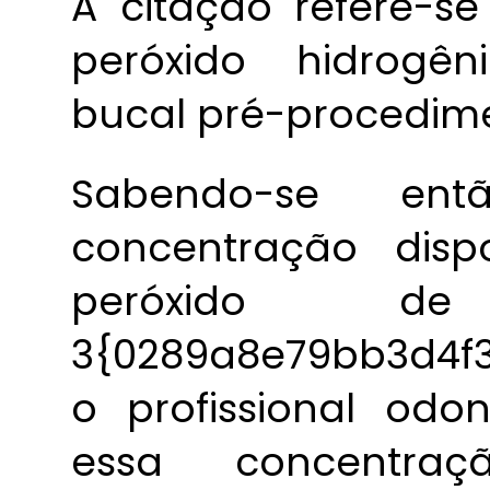
A citação refere-s
peróxido hidrogê
bucal pré-procedime
Sabendo-se e
concentração dis
peróxido d
3{0289a8e79bb3d4f
o profissional odo
essa concentr