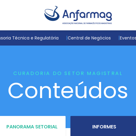
soria Técnica e Regulatória
Central de Negócios
Evento
CURADORIA DO SETOR MAGISTRAL
Conteúdos
PANORAMA SETORIAL
INFORMES