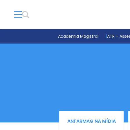
Academia Magistral
ATR – Asses
ANFARMAG NA MÍDIA