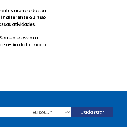
mentos acerca da sua
indiferente ou não
ssas atividades.
. Somente assim a
ia-a-dia da farmácia.
E
Cadastrar
u
s
o