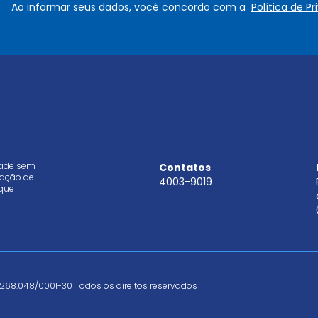
Ao informar seus dados, você concordo com a
Política de P
*
i
l
*
dade sem
Contatos
aração de
4003-9019
que
268.048/0001-30 Todos os direitos reservados