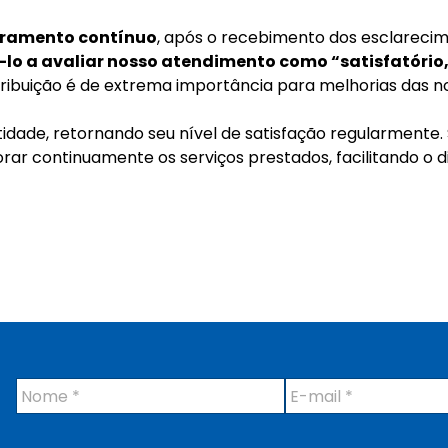
ramento contínuo
, após o recebimento dos esclareci
o a avaliar nosso atendimento como “satisfatório, 
tribuição é de extrema importância para melhorias das no
idade, retornando seu nível de satisfação regularmente
r continuamente os serviços prestados, facilitando o d
N
E
o
-
m
m
e
a