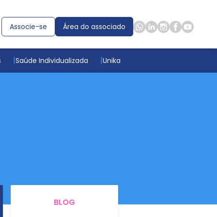
Associe-se
Área do associado
s
Saúde Individualizada
Unika
BLOG