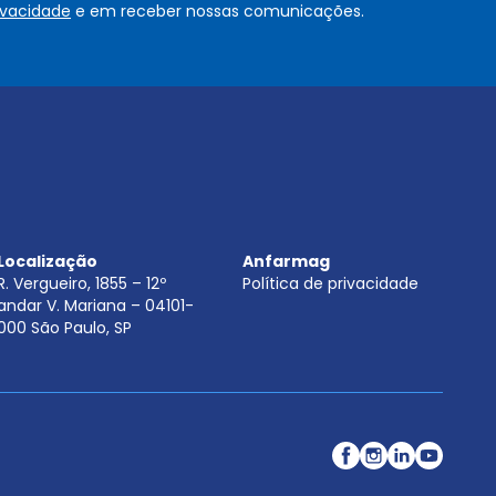
rivacidade
e em receber nossas comunicações.
u
.
.
.
.
*
Localização
Anfarmag
R. Vergueiro, 1855 – 12º
Política de privacidade
andar V. Mariana – 04101-
000 São Paulo, SP