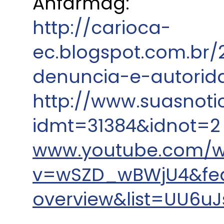
Anfarmag:
http://carioca-
ec.blogspot.com.br/
denuncia-e-autorid
http://www.suasnoti
idmt=31384&idnot=2
www.youtube.com/w
v=wSZD_wBWjU4&fea
overview&list=UU6