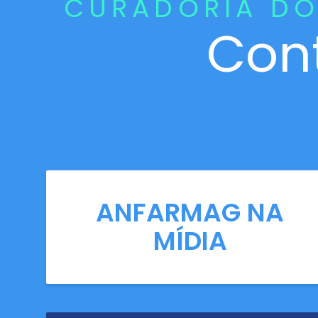
CURADORIA DO
Con
ANFARMAG NA
MÍDIA