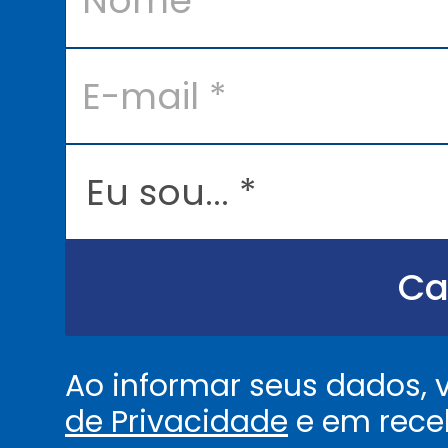
e
*
E
-
m
a
i
l
E
*
u
s
o
u
.
.
Ca
.
.
*
Ao informar seus dados,
de Privacidade
e em rece