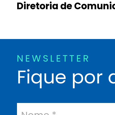
Diretoria de Comun
NEWSLETTER
Fique por 
N
o
m