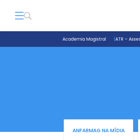
Academia Magistral
ATR – Asses
ANFARMAG NA MÍDIA