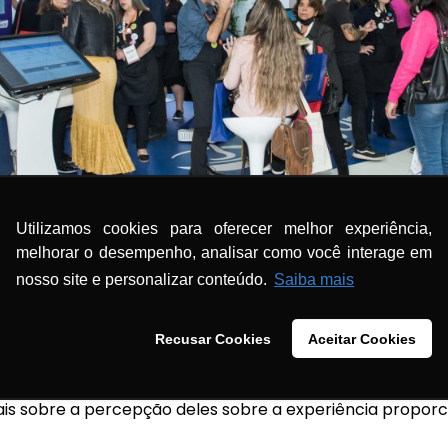
Utilizamos cookies para oferecer melhor experiência,
melhorar o desempenho, analisar como você interage em
nosso site e personalizar conteúdo.
Saiba mais
 Consulfarma elogiam atuação da A
Recusar Cookies
Aceitar Cookies
m frequentou o estande da Anfarmag saiu satisfeito, tan
 atenção que a equipe dedicou aos associados. Conversa
ais sobre a percepção deles sobre a experiência proporc