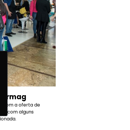
nfarmag
to com a oferta de
mos com alguns
ionada.