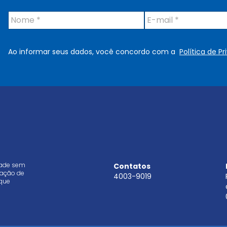
N
E
o
-
m
m
e
a
Ao informar seus dados, você concordo com a
Política de P
*
i
l
*
dade sem
Contatos
aração de
4003-9019
que