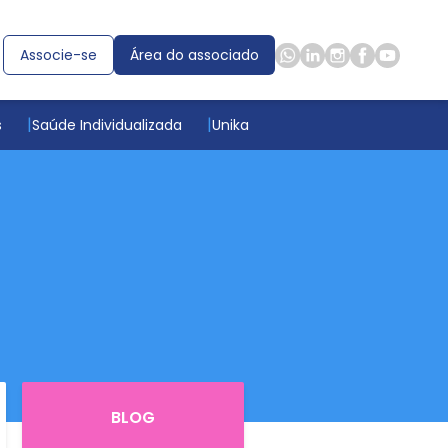
Associe-se
Área do associado
s
Saúde Individualizada
Unika
BLOG