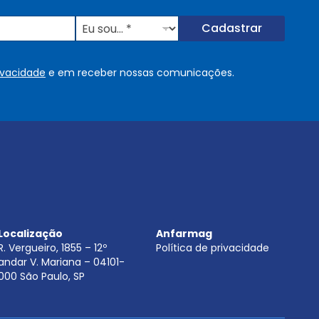
E
Cadastrar
u
s
o
rivacidade
e em receber nossas comunicações.
u
.
.
.
.
*
Localização
Anfarmag
R. Vergueiro, 1855 – 12º
Política de privacidade
andar V. Mariana – 04101-
000 São Paulo, SP