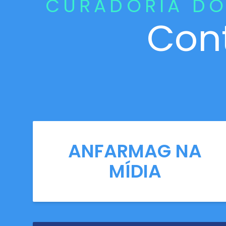
CURADORIA DO
Con
ANFARMAG NA
MÍDIA