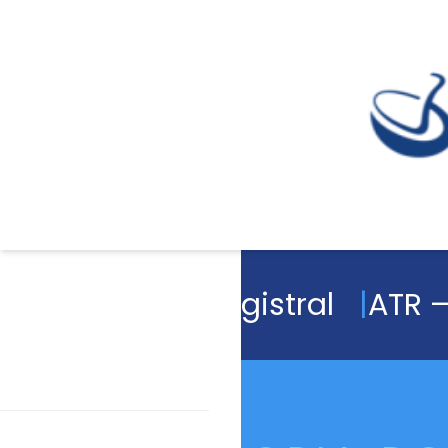
Academia Magistral
ATR –