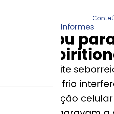
Conte
18/08/2015
•
Informes
Xampu para
com pirition
A dermatite seborrei
porque o frio interfe
e maturação celular
quentes agravam a