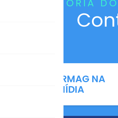
CURADORIA DO
Con
ANFARMAG NA
MÍDIA