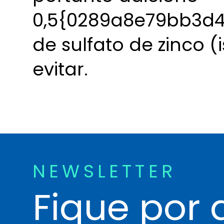
0,5{0289a8e79bb3d
de sulfato de zinco (
evitar.
NEWSLETTER
Fique por 