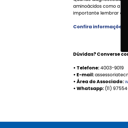
aminoácidos como a glici
importante lembrar que a
Confira informações t
Dúvidas? Converse co
• Telefone:
4003-9019
• E-mail:
assessoriatec
• Área do Associado:
w
• Whatsapp:
(11) 9755