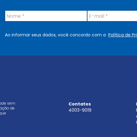
N
E
o
-
m
m
e
a
Ao informar seus dados, você concordo com a
Política de P
*
i
l
*
dade sem
Contatos
aração de
4003-9019
que