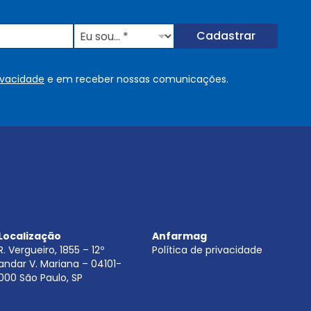
E
Cadastrar
u
s
o
rivacidade
e em receber nossas comunicações.
u
.
.
.
.
*
Localização
Anfarmag
R. Vergueiro, 1855 – 12º
Política de privacidade
andar V. Mariana – 04101-
000 São Paulo, SP