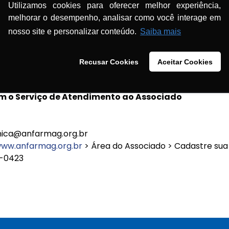
Utilizamos cookies para oferecer melhor experiência,
na, histidina e arginina, nas concentrações usuais descrit
melhorar o desempenho, analisar como você interage em
 prescrição desse mineral deve ser feita por profissional
nosso site e personalizar conteúdo.
Saiba mais
écnicas e farmacotécnicas sobre o zinco.
Recusar Cookies
Aceitar Cookies
m o Serviço de Atendimento ao Associado
nica@anfarmag.org.br
ww.anfarmag.org.br
> Área do Associado > Cadastre sua
4-0423