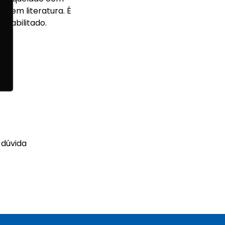
as em literatura. É
 habilitado.
 dúvida