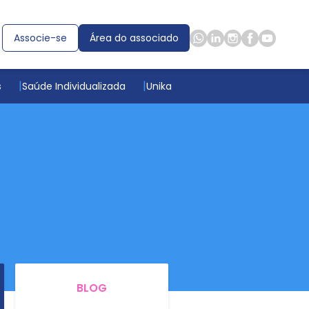
Associe-se
Área do associado
s
Saúde Individualizada
Unika
BLOG