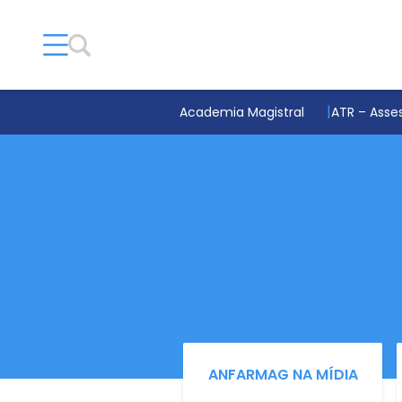
Academia Magistral
ATR – Asses
ANFARMAG NA MÍDIA