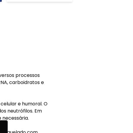
iversos processos
RNA, carboidratos e
celular e humoral. O
os neutrófilos. Em
 necessária.
o ou quelado com