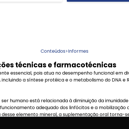
Conteúdos
>
Informes
ções técnicas e farmacotécnicas
ente essencial, pois atua no desempenho funcional em d
, incluindo a síntese protéica e o metabolismo do DNA e 
o ser humano está relacionada à diminuição da imunidade 
 funcionamento adequado dos linfócitos e a mobilização d
 desse elemento mineral, a suplementação oral torna-se
deficiência de zinco, pode-se usá-lo na forma de sulfat