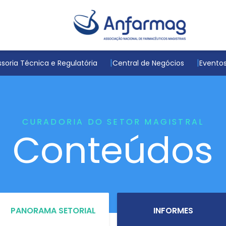
soria Técnica e Regulatória
Central de Negócios
Evento
CURADORIA DO SETOR MAGISTRAL
Conteúdos
PANORAMA SETORIAL
INFORMES