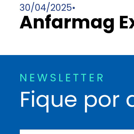
30/04/2025
•
Anfarmag E
NEWSLETTER
Fique por 
N