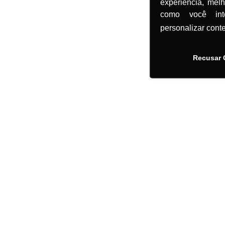
experiência, mel
como você in
personalizar cont
Recusar 