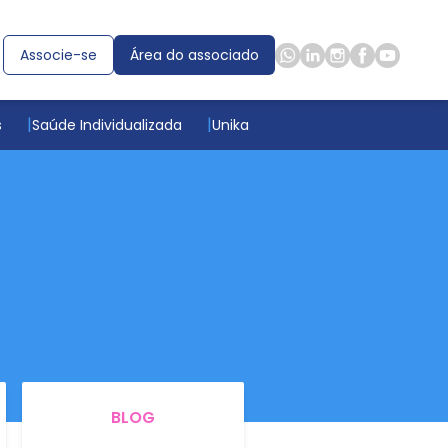
Associe-se
Área do associado
s
Saúde Individualizada
Unika
BLOG