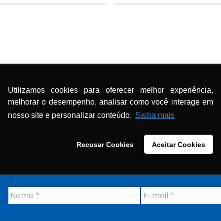
Conteúdos
>
Utilizamos cookies para oferecer melhor experiência,
melhorar o desempenho, analisar como você interage em
ária na Prática
nosso site e personalizar conteúdo.
Saiba mais
Recusar Cookies
Aceitar Cookies
N
E
o
-
m
m
e
a