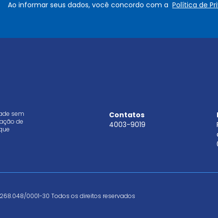
Ao informar seus dados, você concordo com a
Política de P
*
i
l
*
dade sem
Contatos
aração de
4003-9019
que
268.048/0001-30 Todos os direitos reservados