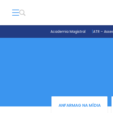
Academia Magistral
ATR – Asses
ANFARMAG NA MÍDIA