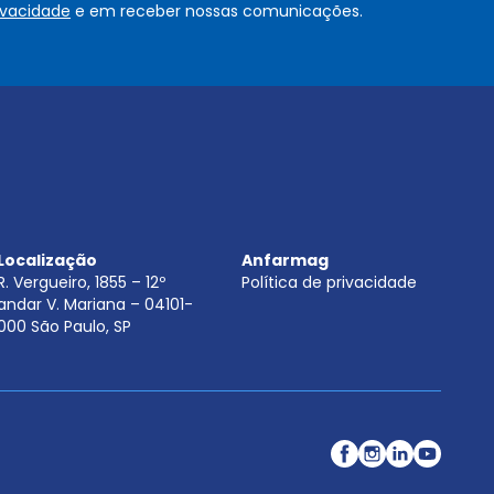
rivacidade
e em receber nossas comunicações.
u
.
.
.
.
*
Localização
Anfarmag
R. Vergueiro, 1855 – 12º
Política de privacidade
andar V. Mariana – 04101-
000 São Paulo, SP