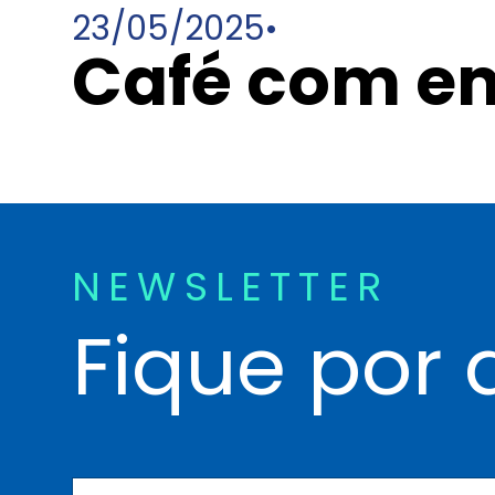
23/05/2025
•
Café com em
NEWSLETTER
Fique por 
N