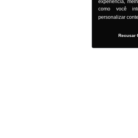
experiência, mel
como você in
personalizar cont
Recusar 