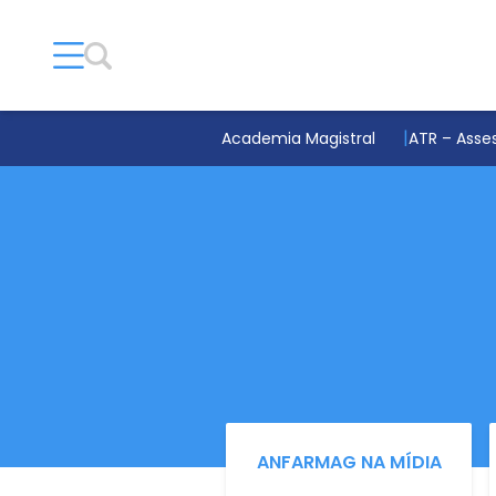
Academia Magistral
ATR – Asses
ANFARMAG NA MÍDIA