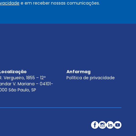
rivacidade
e em receber nossas comunicações.
u
.
.
.
.
*
Localização
Anfarmag
R. Vergueiro, 1855 – 12º
Política de privacidade
andar V. Mariana – 04101-
000 São Paulo, SP