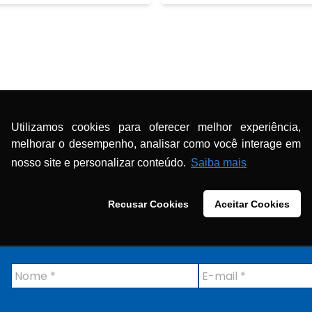
Conteúdos
>
Utilizamos cookies para oferecer melhor experiência,
melhorar o desempenho, analisar como você interage em
esários – SC
nosso site e personalizar conteúdo.
Saiba mais
Recusar Cookies
Aceitar Cookies
N
E
o
-
m
m
e
a