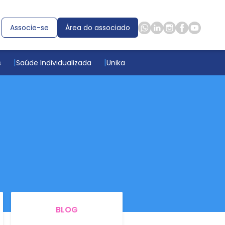
Associe-se
Área do associado
s
Saúde Individualizada
Unika
BLOG