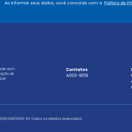
Ao informar seus dados, você concordo com a
Política de P
*
i
l
*
dade sem
Contatos
aração de
4003-9019
que
268.048/0001-30 Todos os direitos reservados