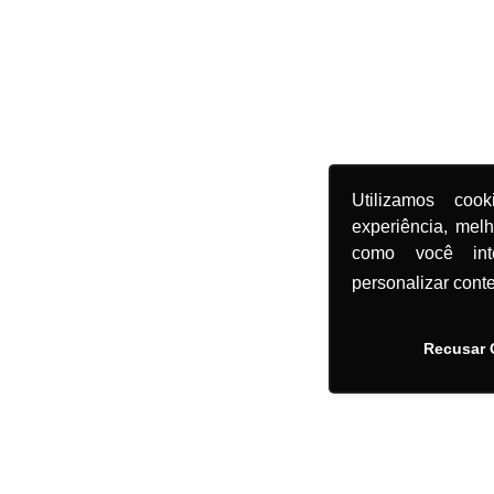
Utilizamos coo
experiência, mel
como você in
personalizar cont
Recusar 