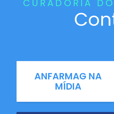
CURADORIA DO
Con
ANFARMAG NA
MÍDIA