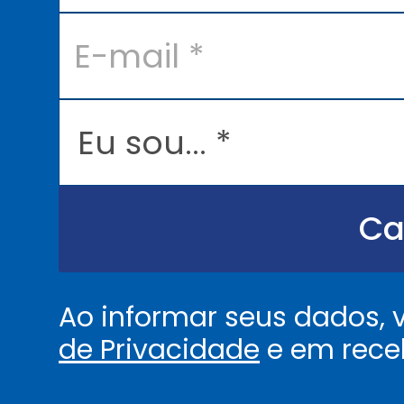
*
E
-
m
a
i
l
E
*
u
s
o
u
.
.
Ca
.
.
*
Ao informar seus dados,
de Privacidade
e em rece