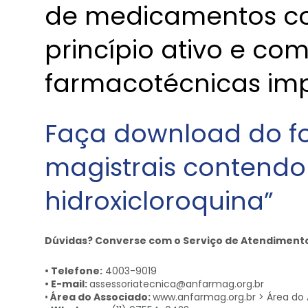
de medicamentos c
princípio ativo e co
farmacotécnicas imp
Faça download do fo
magistrais contendo 
hidroxicloroquina”
Dúvidas? Converse com o Serviço de Atendiment
• Telefone:
4003-9019
• E-mail:
assessoriatecnica@anfarmag.org.br
•
Área do Associado:
www.anfarmag.org.br > Área do 