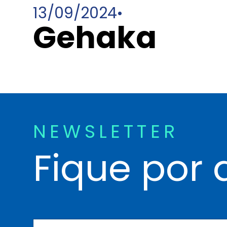
13/09/2024
•
Gehaka
NEWSLETTER
Fique por 
N