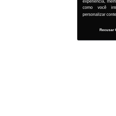
experiência, mel
como você in
personalizar cont
Recusar 