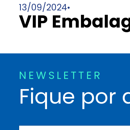
13/09/2024
•
VIP Embalag
NEWSLETTER
Fique por 
N