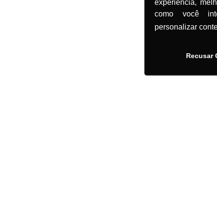
experiência, mel
como você in
personalizar cont
Recusar 