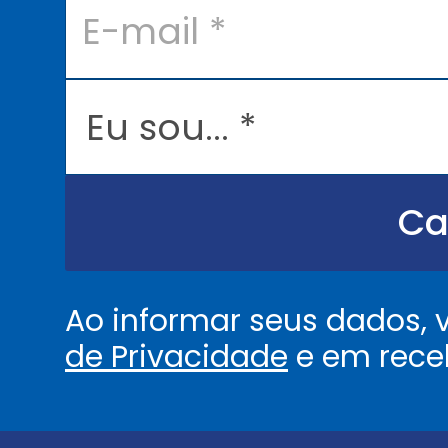
-
m
a
i
l
E
*
u
s
o
u
.
.
Ca
.
.
*
Ao informar seus dados,
de Privacidade
e em rece