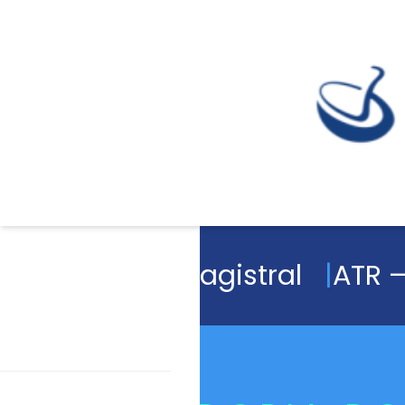
Academia Magistral
ATR –