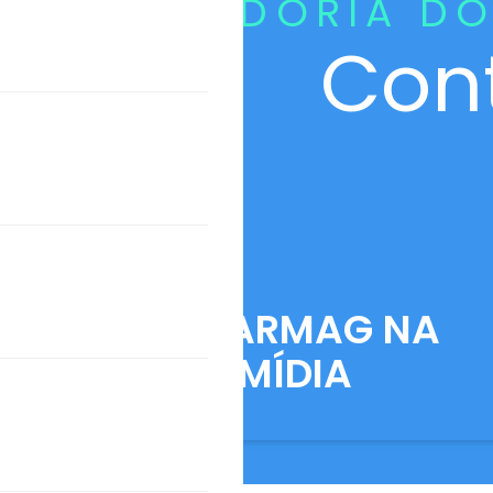
CURADORIA DO
Con
ANFARMAG NA
MÍDIA