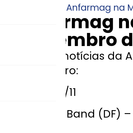
14/12/2021
•
Anfarmag na M
Anfarmag n
Novembro d
Veja as notícias da
novembro:
Data:
02/11
Veículo:
Band (DF) –
Edição