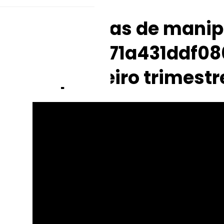
Farmácias de manip
8{4828c71a431ddf0
no primeiro trimestr