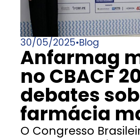
30/05/2025
•
Blog
Anfarmag m
no CBACF 2
debates sobr
farmácia ma
O Congresso Brasile