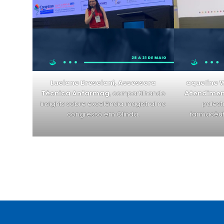
Luciane Bresciani, Assessora
aqueline 
Técnica Anfarmag
, compartilhando
Atendimen
insights sobre excelência magistral no
palest
congresso em Olinda.
farmacêut