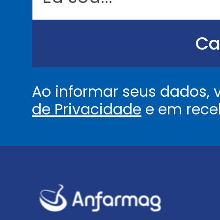
o
u
.
.
Ca
.
.
*
Ao informar seus dados,
de Privacidade
e em rece