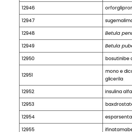
12946
orforglipro
12947
sugemalim
12948
Betula pen
12949
Betula pub
12950
bosutinibe 
mono e dic
12951
glicerila
12952
insulina alf
12953
baxdrostat
12954
esparsent
12955
ifinatamab