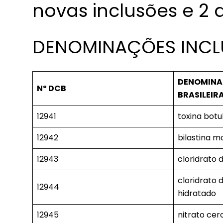
novas inclusões e 2 
DENOMINAÇÕES INCLU
DENOMIN
Nº DCB
BRASILEIR
12941
toxina botul
12942
bilastina 
12943
cloridrato 
cloridrato d
12944
hidratado
12945
nitrato cer