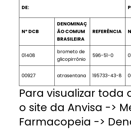
DE:
P
DENOMINAÇ
Nº DCB
ÃO COMUM
REFERÊNCIA
N
BRASILEIRA
brometo de
01408
596-51-0
0
glicopirrônio
00927
atrasentana
195733-43-8
0
Para visualizar toda
o site da Anvisa -> 
Farmacopeia -> De