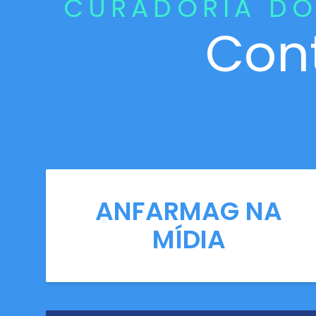
CURADORIA DO
Con
ANFARMAG NA
MÍDIA