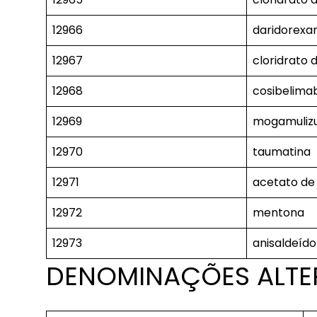
12966
daridorexa
12967
cloridrato 
12968
cosibelima
12969
mogamuli
12970
taumatina
12971
acetato de
12972
mentona
12973
anisaldeído
DENOMINAÇÕES ALTER