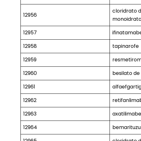
cloridrato 
12956
monoidrat
12957
ifinatamab
12958
tapinarofe
12959
resmetiro
12960
besilato de
12961
alfaefgart
12962
retifanlima
12963
axatilimab
12964
bemarituz
12965
cloridrato 