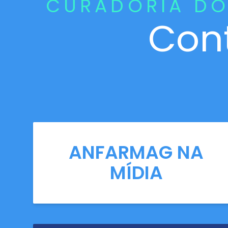
CURADORIA DO
Con
ANFARMAG NA
MÍDIA