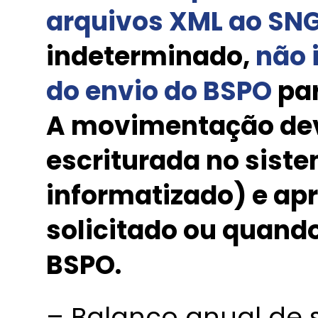
arquivos XML ao SN
indeterminado,
não 
do envio do BSPO
par
A movimentação deve
escriturada no sist
informatizado) e ap
solicitado ou quando
BSPO.
– Balanço anual de s