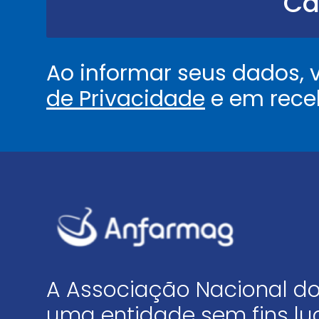
Ca
.
.
*
Ao informar seus dados,
de Privacidade
e em rece
A Associação Nacional do
uma entidade sem fins luc