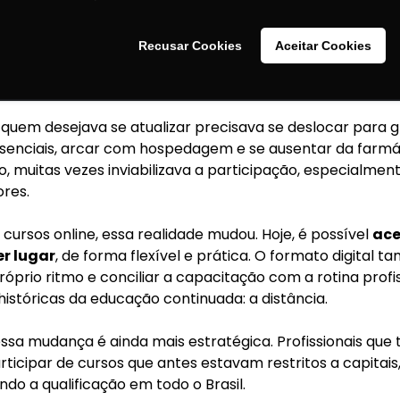
como um investimento em segurança e excelência.
Recusar Cookies
Aceitar Cookies
distância como barreira
quem desejava se atualizar precisava se deslocar para g
esenciais, arcar com hospedagem e se ausentar da farmác
 muitas vezes inviabilizava a participação, especialment
res.
cursos online, essa realidade mudou. Hoje, é possível
ace
r lugar
, de forma flexível e prática. O formato digital 
óprio ritmo e conciliar a capacitação com a rotina profis
 históricas da educação continuada: a distância.
essa mudança é ainda mais estratégica. Profissionais que 
icipar de cursos que antes estavam restritos a capitai
do a qualificação em todo o Brasil.