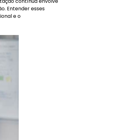
itação contínua envolve
o. Entender esses
ional e o