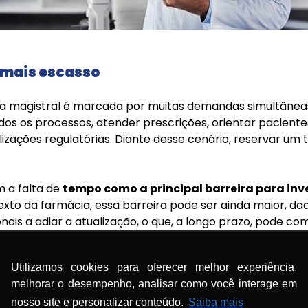
 mais escasso
ia magistral é marcada por muitas demandas simultânea
dos os processos, atender prescrições, orientar paciente
zações regulatórias. Diante desse cenário, reservar u
m a falta de
tempo como a principal barreira para in
exto da farmácia, essa barreira pode ser ainda maior, da
ionais a adiar a atualização, o que, a longo prazo, pode 
rodutos magistrais, bem como a competitividade da farm
Utilizamos cookies para oferecer melhor experiência,
rendizado, mesmo que em pequenos intervalos de tempo, 
melhorar o desempenho, analisar como você interage em
o parte da própria atividade profissional. Afinal, assim
cia de fórmulas ou atendimento ao público é essencial,
nosso site e personalizar conteúdo.
Saiba mais