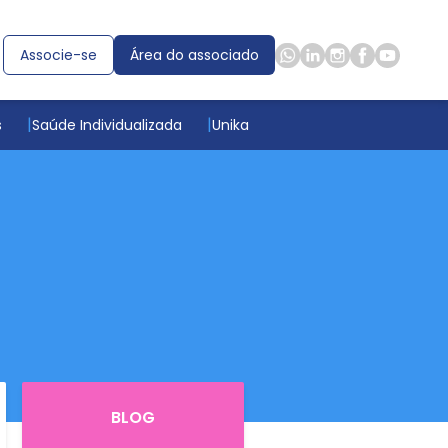
Associe-se
Área do associado
s
Saúde Individualizada
Unika
BLOG