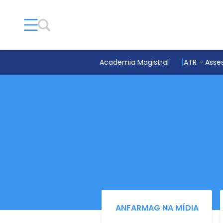
Academia Magistral
ATR – Asses
ANFARMAG NA MÍDIA