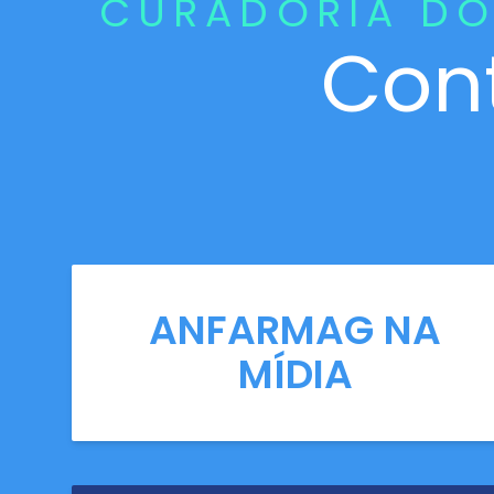
CURADORIA DO
Con
ANFARMAG NA
MÍDIA