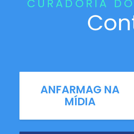
CURADORIA DO
Con
ANFARMAG NA
MÍDIA