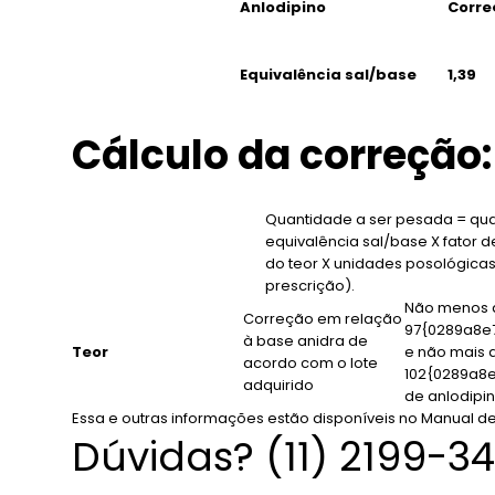
Anlodipino
Corre
Equivalência sal/base
1,39
Cálculo da correção:
Quantidade a ser pesada = quan
equivalência sal/base X fator 
do teor X unidades posológicas
prescrição).
Não menos 
Correção em relação
97{0289a8e
à base anidra de
Teor
e não mais 
acordo com o lote
102{0289a8
adquirido
de anlodipi
Essa e outras informações estão disponíveis no Manual de
Dúvidas? (11) 2199-3