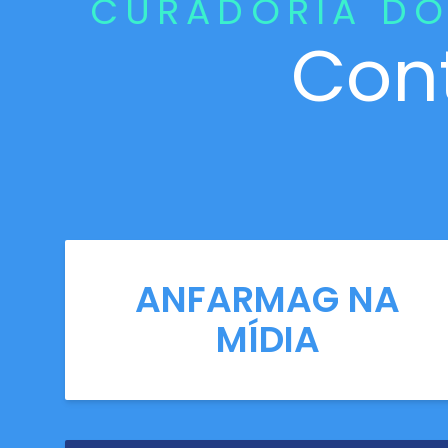
CURADORIA DO
Con
ANFARMAG NA
MÍDIA