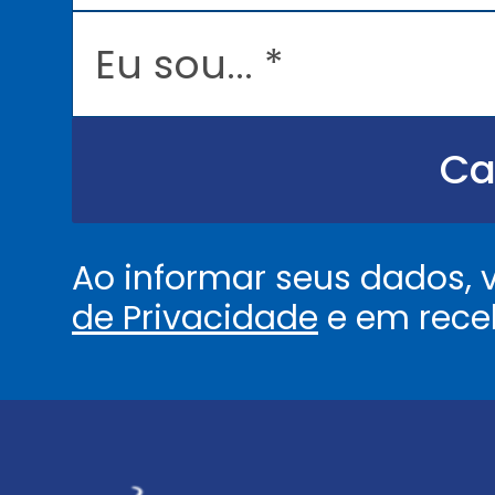
l
E
*
u
s
o
u
.
.
Ca
.
.
*
Ao informar seus dados,
de Privacidade
e em rece