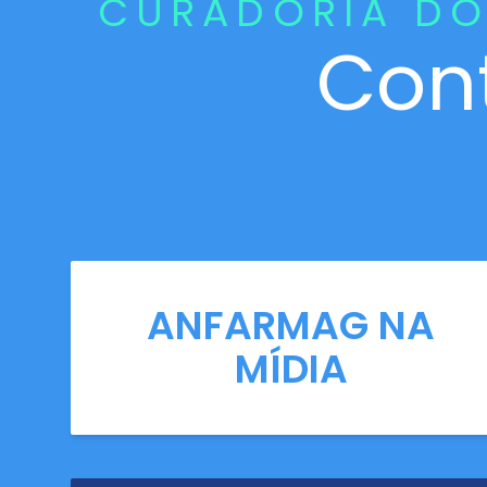
CURADORIA DO
Con
ANFARMAG NA
MÍDIA