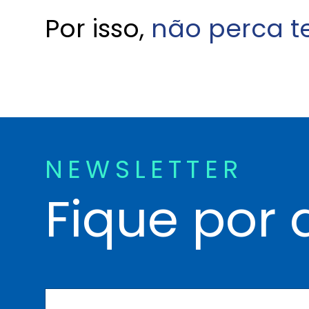
Por isso,
não perca t
NEWSLETTER
Fique por 
N
o