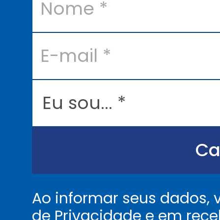
m
e
*
E
-
m
a
i
l
E
*
u
s
o
u
.
.
Ca
.
.
*
Ao informar seus dados,
de Privacidade
e em rece